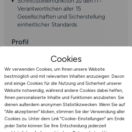
Schnittstellenfunktion zu den IT-
Verantwortlichen aller 15
Gesellschaften und Sicherstellung
einheitlicher Standards
Profil
Eine abgeschlossene Ausbildung als
Cookies
Kaufmann/-frau für IT-System-
Wir verwenden Cookies, um Ihnen unsere Website
Management, IT-Kaufmann/-frau,
bestmöglich und mit relevanten Inhalten anzuzeigen. Davon
Fachinformatiker/in für
sind einige Cookies für die Nutzung und Sicherheit unserer
Systemintegration (all genders) oder
Website notwendig, während andere Cookies dabei helfen,
eine kaufmännische Ausbildung mit
Ihnen personalisierte Inhalte und Funktionen anzubieten. Sie
relevanter IT-/Procurement-Erfahrung
dienen außerdem anonymen Statistikzwecken. Wenn Sie auf
Erfahrung im IT-Einkauf/Procurement,
"Alle akzeptieren" klicken, stimmen Sie der Verwendung aller
im PO-Handling sowie im Umgang mit
Cookies zu. Unter dem Link "Cookie-Einstellungen" am Ende
ERP- bzw. Bestellsystemen
jeder Seite können Sie Ihre Entscheidung jederzeit