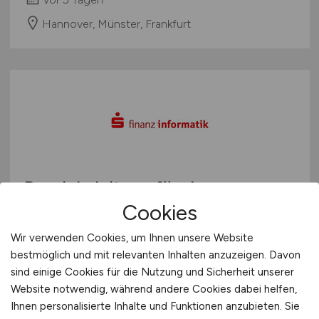
Hannover, Münster, Frankfurt
Bereichsleitung für das
Cookies
Lösungsmanagement LBS
Bauspar- und Vertriebsprozesse
Wir verwenden Cookies, um Ihnen unsere Website
(m/w/d)
bestmöglich und mit relevanten Inhalten anzuzeigen. Davon
sind einige Cookies für die Nutzung und Sicherheit unserer
Finanz Informatik GmbH & Co. KG
Website notwendig, während andere Cookies dabei helfen,
Ihnen personalisierte Inhalte und Funktionen anzubieten. Sie
29.07.2026