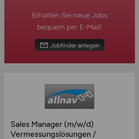
Spielwaren
Österreich
Teleshopping
Erhalten Sie neue Jobs
Schweiz
Teppiche / Heimtextilien
bequem per
E-Mail
!
Europa
Textil / Schuhe / Lederwaren
International
Tierhandlung / Zoohandlung
Jobfinder anlegen
Uhren / Schmuck
Verkaufsstand / Wochenmarkt / Mobiler Verkauf
Versandhandel
Sonstige
Sales Manager
(m/w/d)
Vermessungslösungen /