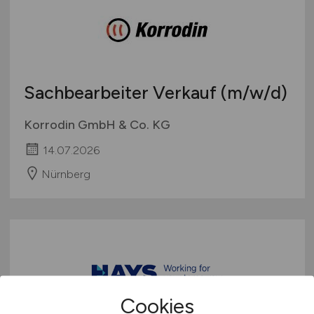
Sachbearbeiter Verkauf
(m/w/d)
Korrodin GmbH & Co. KG
14.07.2026
Nürnberg
Cookies