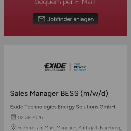
bequem per
E-Mail
!
Teleshopping
Schweiz
Teppiche / Heimtextilien
Europa
Jobfinder anlegen
Textil / Schuhe / Lederwaren
International
Tierhandlung / Zoohandlung
Uhren / Schmuck
Verkaufsstand / Wochenmarkt / Mobiler Verkauf
Versandhandel
Sonstige
Sales Manager BESS
(m/w/d)
Exide Technologies Energy Solutions GmbH
02.08.2026
Frankfurt am Main, München, Stuttgart, Nürnberg,