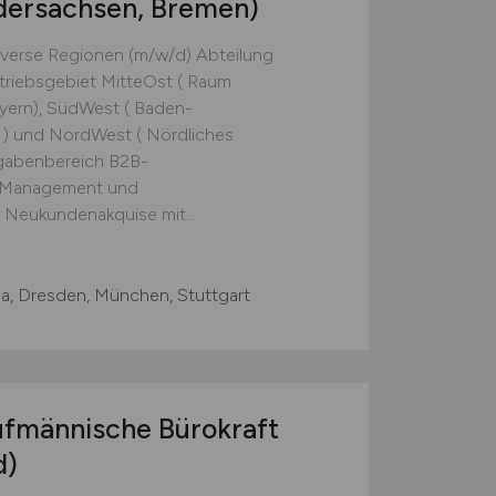
edersachsen, Bremen)
Diverse Regionen (m/w/d) Abteilung
triebsgebiet MitteOst ( Raum
ayern), SüdWest ( Baden-
 ) und NordWest ( Nördliches
gabenbereich B2B-
 Management und
 Neukundenakquise mit...
na, Dresden, München, Stuttgart
ufmännische Bürokraft
d)