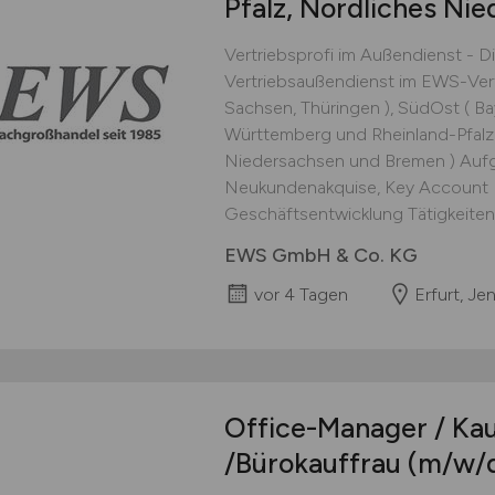
Pfalz, Nördliches Ni
Vertriebsprofi im Außendienst - 
Vertriebsaußendienst im EWS-Ver
Sachsen, Thüringen ), SüdOst ( B
Württemberg und Rheinland-Pfalz
Niedersachsen und Bremen ) Auf
Neukundenakquise, Key Account
Geschäftsentwicklung Tätigkeiten
EWS GmbH & Co. KG
vor 4 Tagen
Erfurt, Je
Office-Manager / Ka
/Bürokauffrau
(m/w/