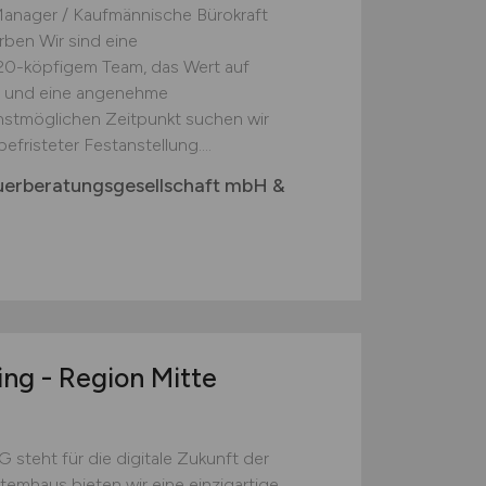
-Manager / Kaufmännische Bürokraft
rben Wir sind eine
20-köpfigem Team, das Wert auf
t und eine angenehme
hstmöglichen Zeitpunkt suchen wir
befristeter Festanstellung....
teuerberatungsgesellschaft mbH &
ng - Region Mitte
teht für die digitale Zukunft der
temhaus bieten wir eine einzigartige