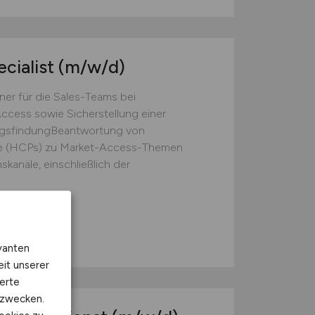
cialist
(m/w/d)
er für die Sales-Teams bei
ccess sowie Sicherstellung einer
ngsfindungBeantwortung von
se (HCPs) zu Market-Access-Themen
anäle, einschließlich der
n
vanten
eit unserer
erte
kzwecken.