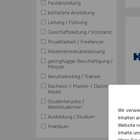
Festanstellung
befristete Anstellung
Leitung / Führung
Geschäftsleitung / Vorstand
Projektarbeit / Freelancer
Arbeitnehmerüberlassung
geringfügige Beschäftigung /
Minijob
Berufseinstieg / Trainee
Bachelor-/ Master-/ Diplom-
Arbeit
Studentenjobs /
Werkstudenten
Wir verwe
Ausbildung / Studium
Inhalten a
Website n
Praktikum
Inhalte u