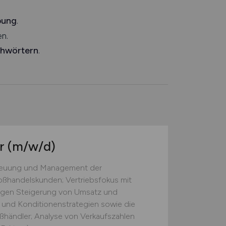
bung
.
n.
chwörtern
.
er
(m/w/d)
treuung und Management der
ßhandelskunden; Vertriebsfokus mit
tigen Steigerung von Umsatz und
 und Konditionenstrategien sowie die
ßhändler; Analyse von Verkaufszahlen