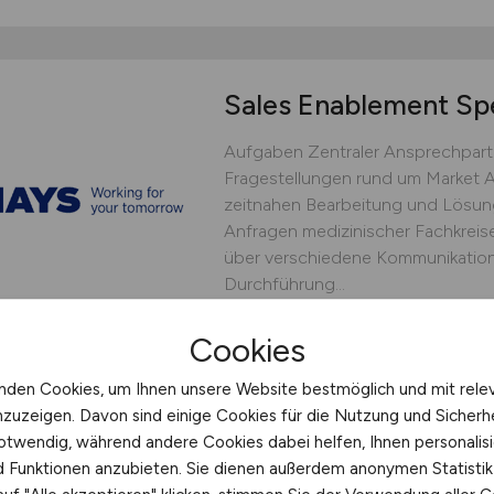
Sales Enablement Spe
Aufgaben Zentraler Ansprechpartn
Fragestellungen rund um Market A
zeitnahen Bearbeitung und Lösu
Anfragen medizinischer Fachkrei
über verschiedene Kommunikationsk
Durchführung...
Hays
Cookies
vor 3 Tagen
Wiesbade
nden Cookies, um Ihnen unsere Website bestmöglich und mit rele
nzuzeigen. Davon sind einige Cookies für die Nutzung und Sicherh
otwendig, während andere Cookies dabei helfen, Ihnen personalisi
nd Funktionen anzubieten. Sie dienen außerdem anonymen Statisti