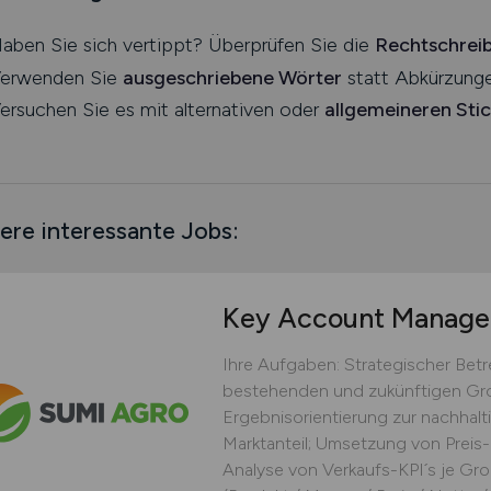
aben Sie sich vertippt? Überprüfen Sie die
Rechtschrei
erwenden Sie
ausgeschriebene Wörter
statt Abkürzunge
ersuchen Sie es mit alternativen oder
allgemeineren Sti
ere interessante Jobs:
Key Account Manag
Ihre Aufgaben: Strategischer Be
bestehenden und zukünftigen Gro
Ergebnisorientierung zur nachhal
Marktanteil; Umsetzung von Preis-
Analyse von Verkaufs-KPI´s je Gro