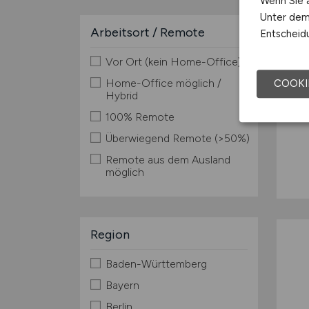
Wenn Sie a
Unter dem 
Arbeitsort / Remote
Entscheidu
Vor Ort (kein Home-Office)
Home-Office möglich /
COOKI
Hybrid
100% Remote
Überwiegend Remote (>50%)
Remote aus dem Ausland
möglich
Region
Baden-Württemberg
Bayern
Berlin