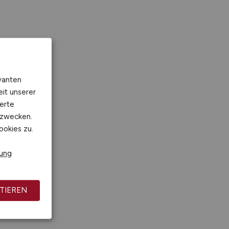
vanten
eit unserer
erte
kzwecken.
ookies zu.
rung
TIEREN