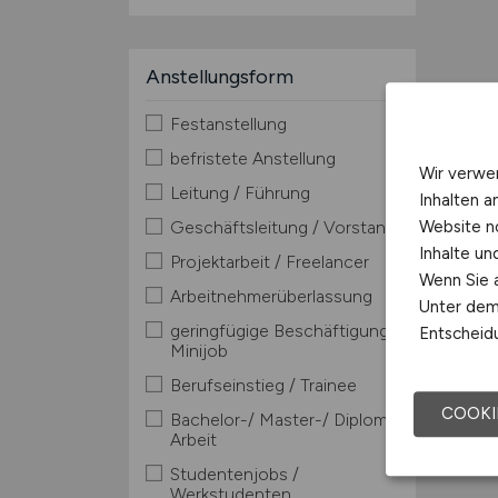
Anstellungsform
Festanstellung
befristete Anstellung
Wir verwe
Leitung / Führung
Inhalten a
Website n
Geschäftsleitung / Vorstand
Inhalte u
Projektarbeit / Freelancer
Wenn Sie a
Arbeitnehmerüberlassung
Unter dem 
geringfügige Beschäftigung /
Entscheidu
Minijob
Berufseinstieg / Trainee
COOKI
Bachelor-/ Master-/ Diplom-
Arbeit
Studentenjobs /
Werkstudenten