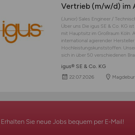
Vertrieb
(m/w/d)
im 
(Junior) Sales Engineer / Technis
Über uns Die igus SE & Co. KG is
mit Hauptsitz im Großraum Köln. 
international agierender Herstell
Hochleistungskunststoffen. Unsere
sich in über 50 verschiedenen Bra
igus® SE & Co. KG
22.07.2026
Magdeburg
Erhalten Sie neue Jobs bequem per
E-Mail
!