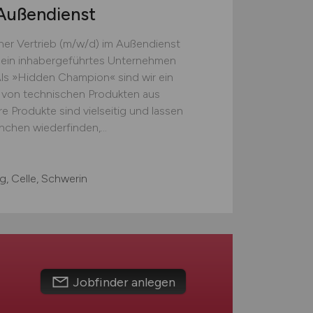
Außendienst
cher Vertrieb (m/w/d) im Außendienst
t ein inhabergeführtes Unternehmen
Als »Hidden Champion« sind wir ein
er von technischen Produkten aus
 Produkte sind vielseitig und lassen
nchen wiederfinden,...
, Celle, Schwerin
Jobfinder anlegen