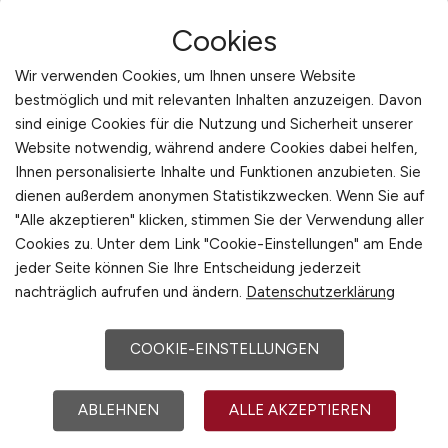
Schweiz
Teppiche / Heimtextilien
Erhalten Sie neue Jobs
Cookies
Europa
Textil / Schuhe / Lederwaren
International
bequem per
E-Mail
!
Tierhandlung / Zoohandlung
Wir verwenden Cookies, um Ihnen unsere Website
bestmöglich und mit relevanten Inhalten anzuzeigen. Davon
Uhren / Schmuck
sind einige Cookies für die Nutzung und Sicherheit unserer
Jobfinder anlegen
Verkaufsstand / Wochenmarkt / Mobiler Verkauf
Website notwendig, während andere Cookies dabei helfen,
Versandhandel
Ihnen personalisierte Inhalte und Funktionen anzubieten. Sie
Sonstige
dienen außerdem anonymen Statistikzwecken. Wenn Sie auf
"Alle akzeptieren" klicken, stimmen Sie der Verwendung aller
1
Cookies zu. Unter dem Link "Cookie-Einstellungen" am Ende
jeder Seite können Sie Ihre Entscheidung jederzeit
nachträglich aufrufen und ändern.
Datenschutzerklärung
COOKIE-EINSTELLUNGEN
ABLEHNEN
ALLE AKZEPTIEREN