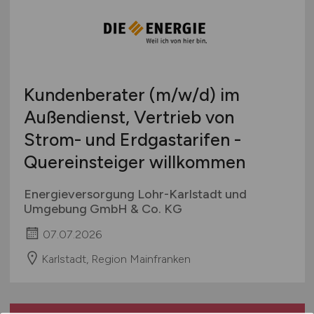
Gastronomie / Catering
Brandenburg
Bachelor-/ Master-/ Diplom-Arbeit
Gesundheit
Bremen
Studentenjobs / Werkstudenten
Getränke / Spirituosen
Hamburg
Ausbildung / Studium
Großhandel
Hessen
Praktikum
Haushaltswaren
Kundenberater
(m/w/d)
im
Mecklenburg-Vorpommern
Juwelier
Außendienst, Vertrieb von
Niedersachsen
Kaufhäuser / Warenhäuser
Strom- und Erdgastarifen -
Nordrhein-Westfalen
Lebensmittel
Rheinland-Pfalz
Quereinsteiger willkommen
Luxusgüter
Saarland
Metzger
Energieversorgung Lohr-Karlstadt und
Sachsen
Möbel / Einrichtung
Umgebung GmbH & Co. KG
Sachsen-Anhalt
Optiker / Brillenfachgeschäft
07.07.2026
Schleswig-Holstein
Parfümerien
Thüringen
Karlstadt, Region Mainfranken
Sonderposten / Discounter
Deutschlandweit
Spielwaren
Österreich
Teleshopping