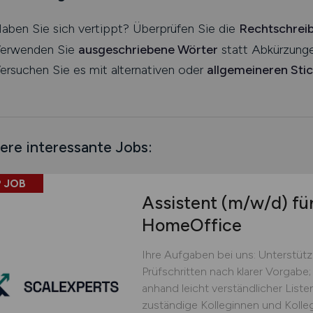
aben Sie sich vertippt? Überprüfen Sie die
Rechtschrei
erwenden Sie
ausgeschriebene Wörter
statt Abkürzunge
ersuchen Sie es mit alternativen oder
allgemeineren Sti
ere interessante Jobs:
 JOB
Assistent
(m/w/d)
für
HomeOffice
Ihre Aufgaben bei uns: Unterstüt
Prüfschritten nach klarer Vorgabe;
anhand leicht verständlicher Lis
zuständige Kolleginnen und Kolle