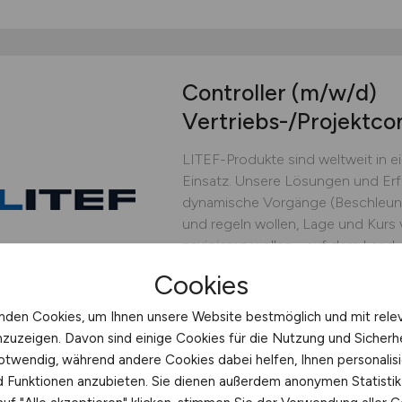
Controller
(m/w/d)
Vertriebs-/Projektcon
LITEF-Produkte sind weltweit in 
Einsatz. Unsere Lösungen und Erf
dynamische Vorgänge (Beschleu
und regeln wollen, Lage und Kurs
navigieren wollen - auf dem Land, 
oder im Weltraum. Unsere besonde
Cookies
Anwendungen, die hohe...
nden Cookies, um Ihnen unsere Website bestmöglich und mit rele
Northrop Grumman LITEF G
nzuzeigen. Davon sind einige Cookies für die Nutzung und Sicherh
heute
Freiburg
otwendig, während andere Cookies dabei helfen, Ihnen personalisi
nd Funktionen anzubieten. Sie dienen außerdem anonymen Statisti