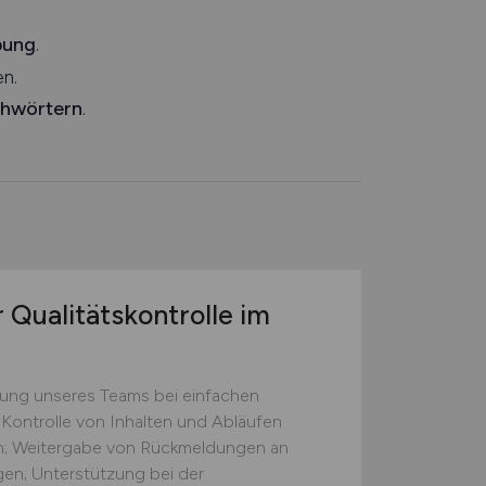
bung
.
n.
chwörtern
.
 Qualitätskontrolle im
zung unseres Teams bei einfachen
 Kontrolle von Inhalten und Abläufen
ten; Weitergabe von Rückmeldungen an
gen; Unterstützung bei der