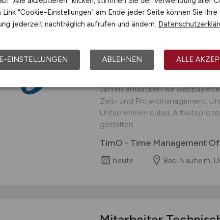
uf "Alle akzeptieren" klicken, stimmen Sie der Verwendung aller C
Link "Cookie-Einstellungen" am Ende jeder Seite können Sie Ihre
ng jederzeit nachträglich aufrufen und ändern.
Datenschutzerklä
SEO & AI Marketing
Wir, TimO - Time Management Offic
E-EINSTELLUNGEN
ABLEHNEN
ALLE AKZEP
expandierendes SaaS-Unternehmen 
Betriebsstätte in Bad Nauheim bei
Jahren entwickeln wir webbasierte
Zeit- und Projektmanagement. Un
Unternehmen dabei, Arbeitsprozes
gestalten -...
TimO - Time Management Of
heute
Bad Nauheim, U
Mitarbeiter Technisc