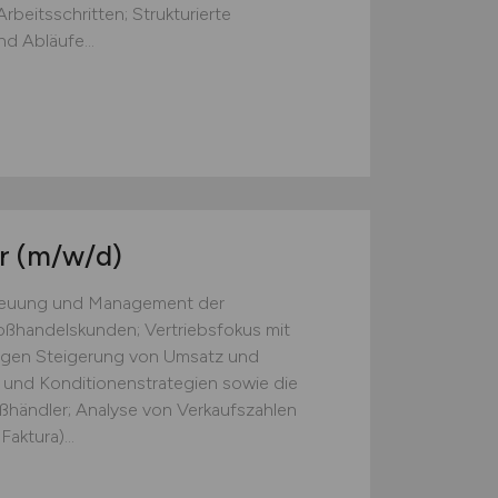
beitsschritten; Strukturierte
d Abläufe...
er
(m/w/d)
treuung und Management der
ßhandelskunden; Vertriebsfokus mit
tigen Steigerung von Umsatz und
 und Konditionenstrategien sowie die
ßhändler; Analyse von Verkaufszahlen
aktura)...