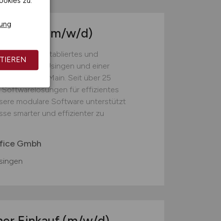
ookies zu.
rung
 Manager
(m/w/d)
e , sind ein etabliertes und
TIEREN
mit Sitz in Usingen und einer
 Frankfurt am Main. Seit über 25
 Softwarelösungen für effizientes
sere modulare Software unterstützt
se smarter und effizienter zu
fice Gmbh
singen
her Einkauf
(m/w/d)