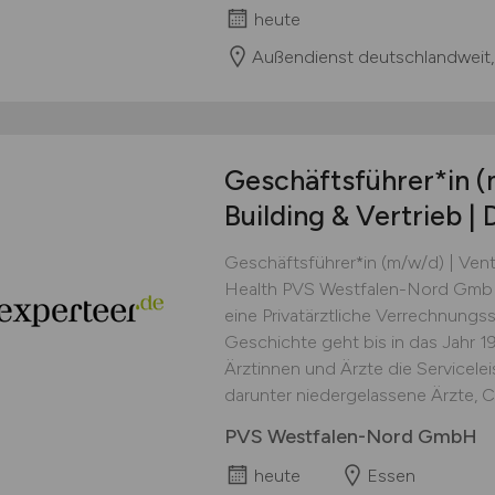
heute
Außendienst deutschlandweit,
Geschäftsführer*in
(
Building & Vertrieb | 
Geschäftsführer*in (m/w/d) | Ventu
Health PVS Westfalen-Nord GmbH
eine Privatärztliche Verrechnungss
Geschichte geht bis in das Jahr 1
Ärztinnen und Ärzte die Servicel
darunter niedergelassene Ärzte, Ch
PVS Westfalen-Nord GmbH
heute
Essen