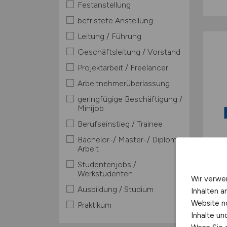
Festanstellung
befristete Anstellung
Leitung / Führung
Geschäftsleitung / Vorstand
Projektarbeit / Freelancer
Arbeitnehmerüberlassung
geringfügige Beschäftigung /
Minijob
Berufseinstieg / Trainee
Bachelor-/ Master-/ Diplom-
Arbeit
Studentenjobs /
Werkstudenten
Wir verwe
Ausbildung / Studium
Inhalten a
Website n
Praktikum
Inhalte u