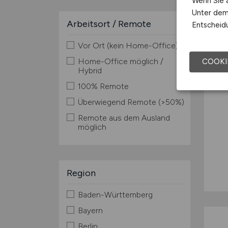
Wenn Sie a
Unter dem 
Arbeitsort / Remote
Entscheidu
Vor Ort (kein Home-Office)
Home-Office möglich /
COOKI
Hybrid
100% Remote
Überwiegend Remote (>50%)
Remote aus dem Ausland
möglich
Region
Baden-Württemberg
Bayern
Berlin