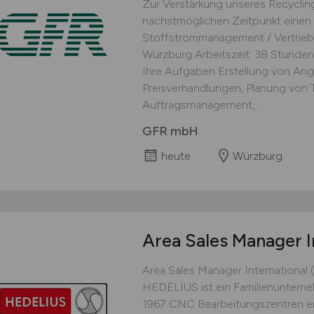
Zur Verstärkung unseres Recycli
nächstmöglichen Zeitpunkt einen 
Stoffstrommanagement / Vertrieb
Würzburg Arbeitszeit: 38 Stunden
Ihre Aufgaben Erstellung von Ang
Preisverhandlungen, Planung von
Auftragsmanagement,...
GFR mbH
heute
Würzburg
Area Sales Manager I
Area Sales Manager International (
HEDELIUS ist ein Familienunterne
1967 CNC Bearbeitungszentren ent