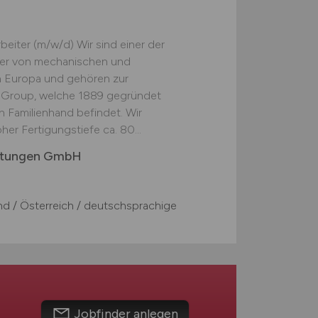
eiter (m/w/d) Wir sind einer der
ler von mechanischen und
n Europa und gehören zur
r Group, welche 1889 gegründet
 Familienhand befindet. Wir
er Fertigungstiefe ca. 80...
chtungen GmbH
d / Österreich / deutschsprachige
Jobfinder anlegen