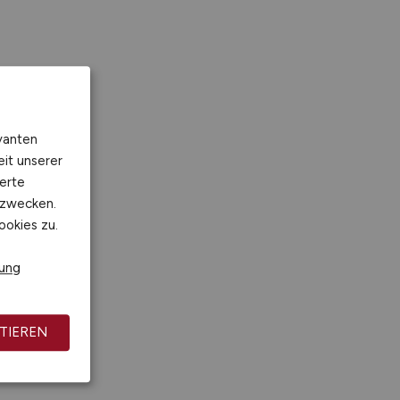
vanten
eit unserer
erte
kzwecken.
ookies zu.
rung
TIEREN