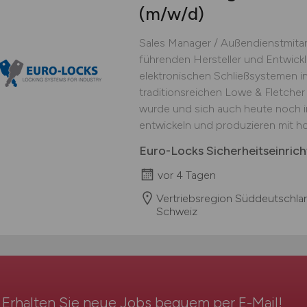
(m/w/d)
Sales Manager / Außendienstmitarb
führenden Hersteller und Entwick
elektronischen Schließsystemen i
traditionsreichen Lowe & Fletche
wurde und sich auch heute noch in
entwickeln und produzieren mit hoh
Euro-Locks Sicherheitseinri
vor 4 Tagen
Vertriebsregion Süddeutschlan
Schweiz
Erhalten Sie neue Jobs bequem per
E-Mail
!