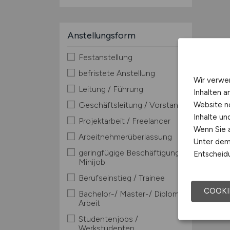
Anstellungsform
Festanstellung
befristete Anstellung
Wir verwe
Leitung / Führung
Inhalten a
Website n
Geschäftsleitung / Vorstand
Inhalte u
Projektarbeit / Freelancer
Wenn Sie a
Arbeitnehmerüberlassung
Unter dem 
geringfügige Beschäftigung /
Entscheidu
Minijob
Berufseinstieg / Trainee
COOKI
Bachelor-/ Master-/ Diplom-
Arbeit
Studentenjobs /
Werkstudenten