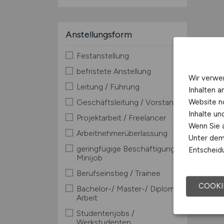
Anstellungsform
Festanstellung
befristete Anstellung
Wir verwe
Leitung / Führung
Inhalten a
Website n
Geschäftsleitung / Vorstand
Inhalte u
Projektarbeit / Freelancer
Wenn Sie a
Arbeitnehmerüberlassung
Unter dem 
geringfügige Beschäftigung /
Entscheidu
Minijob
Berufseinstieg / Trainee
COOKI
Bachelor-/ Master-/ Diplom-
Arbeit
Studentenjobs /
Werkstudenten