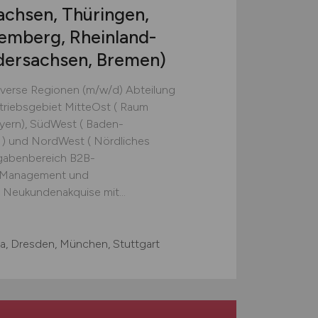
chsen, Thüringen,
emberg, Rheinland-
edersachsen, Bremen)
Diverse Regionen (m/w/d) Abteilung
triebsgebiet MitteOst ( Raum
ayern), SüdWest ( Baden-
 ) und NordWest ( Nördliches
gabenbereich B2B-
 Management und
 Neukundenakquise mit...
na, Dresden, München, Stuttgart