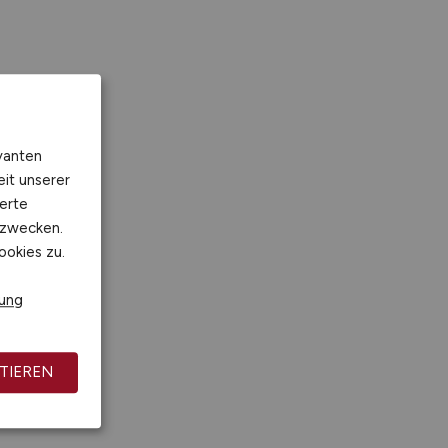
vanten
eit unserer
erte
kzwecken.
ookies zu.
rung
TIEREN