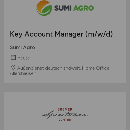
Teleshopping
Schweiz
Teppiche / Heimtextilien
Europa
Textil / Schuhe / Lederwaren
International
Tierhandlung / Zoohandlung
Key Account Manager
(m/w/d)
Uhren / Schmuck
Verkaufsstand / Wochenmarkt / Mobiler Verkauf
Sumi Agro
Versandhandel
heute
Sonstige
Außendienst deutschlandweit, Home Office,
Allershausen