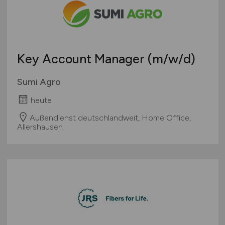
Teleshopping
Schweiz
Teppiche / Heimtextilien
Europa
Textil / Schuhe / Lederwaren
International
Tierhandlung / Zoohandlung
Key Account Manager
(m/w/d)
Uhren / Schmuck
Verkaufsstand / Wochenmarkt / Mobiler Verkauf
Sumi Agro
Versandhandel
heute
Sonstige
Außendienst deutschlandweit, Home Office,
Allershausen