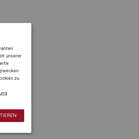
vanten
eit unserer
erte
kzwecken.
ookies zu.
rung
TIEREN