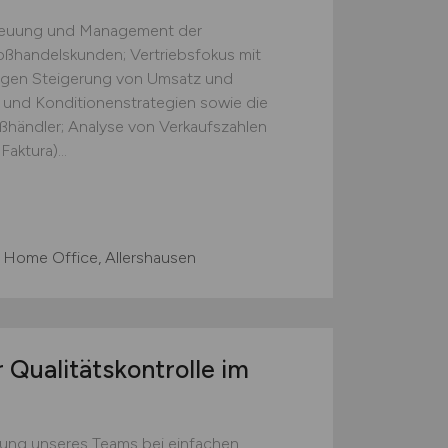
treuung und Management der
ßhandelskunden; Vertriebsfokus mit
tigen Steigerung von Umsatz und
 und Konditionenstrategien sowie die
ßhändler; Analyse von Verkaufszahlen
aktura)...
 Home Office, Allershausen
 Qualitätskontrolle im
zung unseres Teams bei einfachen