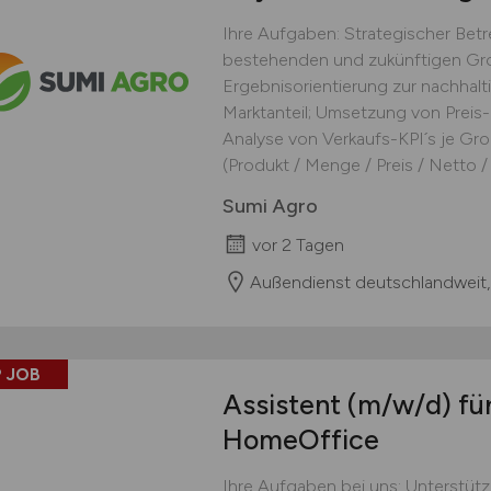
Ihre Aufgaben: Strategischer Be
bestehenden und zukünftigen Gro
Ergebnisorientierung zur nachhal
Marktanteil; Umsetzung von Preis-
Analyse von Verkaufs-KPI´s je Gro
(Produkt / Menge / Preis / Netto / F
Sumi Agro
vor 2 Tagen
Außendienst deutschlandweit,
 JOB
Assistent
(m/w/d)
für
HomeOffice
Ihre Aufgaben bei uns: Unterstüt