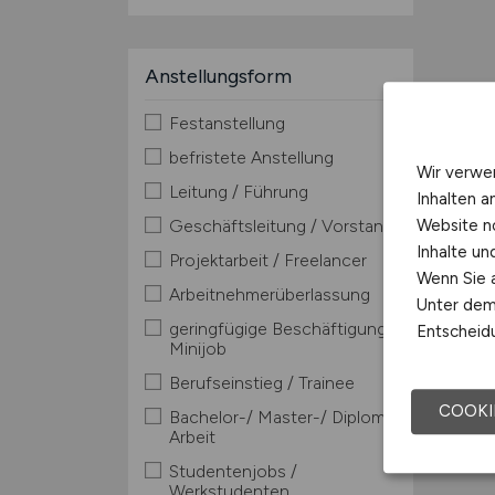
Anstellungsform
Festanstellung
befristete Anstellung
Wir verwe
Leitung / Führung
Inhalten a
Website n
Geschäftsleitung / Vorstand
Inhalte u
Projektarbeit / Freelancer
Wenn Sie a
Arbeitnehmerüberlassung
Unter dem 
geringfügige Beschäftigung /
Entscheidu
Minijob
Berufseinstieg / Trainee
COOKI
Bachelor-/ Master-/ Diplom-
Arbeit
Studentenjobs /
Werkstudenten