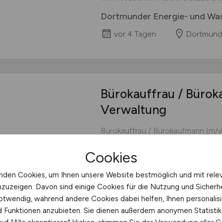
Dortmunder Energie- und W
vor 4 Tagen
Dortmun
Bürokauffrau / Büro
Verwaltung
Bürokauffrau / Bürokaufmann (m/
Rhynern | Vollzeit | unbefristet Ar
Cookies
Erfolg eines führenden Kunsthause
Unternehmen mit 11 Niederlassun
nden Cookies, um Ihnen unsere Website bestmöglich und mit rele
Kunsthäusern Europas. Unser Portf
nzuzeigen. Davon sind einige Cookies für die Nutzung und Sicherh
Moderne bis zur zeitgenössischen 
otwendig, während andere Cookies dabei helfen, Ihnen personalisi
Galerie Mensing
nd Funktionen anzubieten. Sie dienen außerdem anonymen Statisti