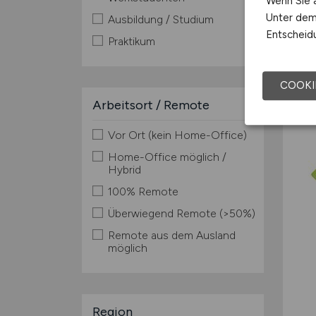
Wenn Sie a
Unter dem 
Ausbildung / Studium
Entscheidu
Praktikum
COOKI
Arbeitsort / Remote
Vor Ort (kein Home-Office)
Home-Office möglich /
Hybrid
100% Remote
Überwiegend Remote (>50%)
Remote aus dem Ausland
möglich
Region