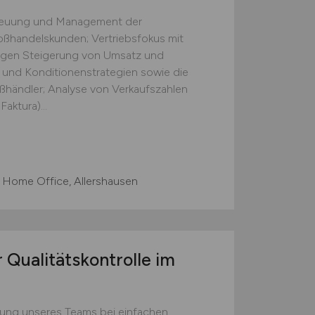
treuung und Management der
ßhandelskunden; Vertriebsfokus mit
tigen Steigerung von Umsatz und
 und Konditionenstrategien sowie die
ßhändler; Analyse von Verkaufszahlen
aktura)...
 Home Office, Allershausen
 Qualitätskontrolle im
zung unseres Teams bei einfachen