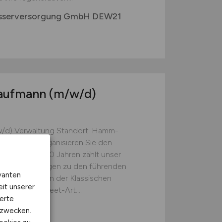
asserversorgung GmbH DEW21
d
kaufmann
(m/w/d)
w/d) Verwaltung Standort: Hamm-
t your Life - organisieren Sie den
s Seit über 60 Jahren zählt unser
gen in Top-Lagen zu den führenden
vanten
olio reicht von der Klassischen
eit unserer
Pop- und Street-Art....
erte
kzwecken.