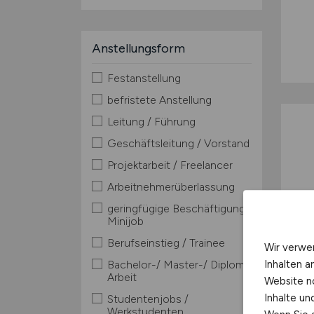
Anstellungsform
Festanstellung
befristete Anstellung
Leitung / Führung
Geschäftsleitung / Vorstand
Projektarbeit / Freelancer
Arbeitnehmerüberlassung
geringfügige Beschäftigung /
Minijob
Berufseinstieg / Trainee
Wir verwe
Inhalten a
Bachelor-/ Master-/ Diplom-
Arbeit
Website n
Inhalte u
Studentenjobs /
Werkstudenten