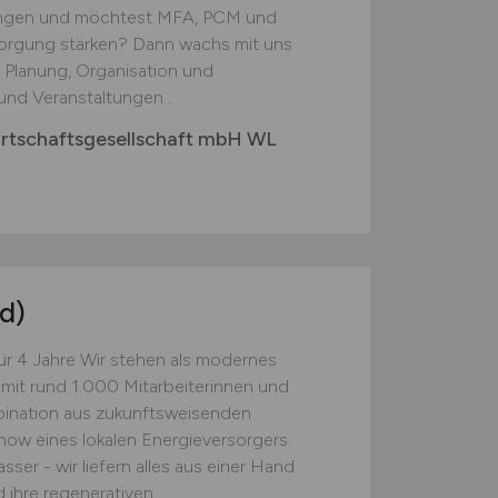
ungen und möchtest MFA, PCM und
sorgung stärken? Dann wachs mit uns
 Planung, Organisation und
nd Veranstaltungen...
irtschaftsgesellschaft mbH WL
d)
ür 4 Jahre Wir stehen als modernes
it rund 1.000 Mitarbeiterinnen und
mbination aus zukunftsweisenden
ow eines lokalen Energieversorgers.
er - wir liefern alles aus einer Hand.
 ihre regenerativen...