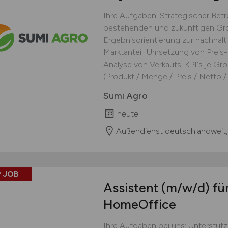
Ihre Aufgaben: Strategischer Be
bestehenden und zukünftigen Gro
Ergebnisorientierung zur nachhal
Marktanteil; Umsetzung von Preis-
Analyse von Verkaufs-KPI´s je Gro
(Produkt / Menge / Preis / Netto / F
Sumi Agro
heute
Außendienst deutschlandweit,
 JOB
Assistent
(m/w/d)
für
HomeOffice
Ihre Aufgaben bei uns: Unterstüt