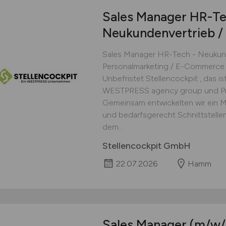
Sales Manager HR-Te
Neukundenvertrieb /
Sales Manager HR-Tech - Neukund
Personalmarketing / E-Commerce
Unbefristet Stellencockpit , das i
WESTPRESS agency group und Pro
Gemeinsam entwickelten wir ein Mu
und bedarfsgerecht Schnittstellen
dem...
Stellencockpit GmbH
22.07.2026
Hamm
Sales Manager
(m/w/