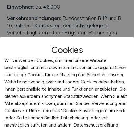
Einwohner:
ca. 46.000
Verkehrsanbindungen:
Bundesstraßen B 12 und B
16, Bahnhof Kaufbeuren, der nächstgelegene
Verkehrsflughafen ist der Flughafen Memmingen
Arbeiten in der Nähe von
Kaufbeuren
:
Pforzen,
Cookies
Irsee, Schwaben, Stöttwang, Friesenried,
Marktoberdorf, Biessenhofen, Germaringen,
Wir verwenden Cookies, um Ihnen unsere Website
Ruderatshofen, Bayern, Bidingen
bestmöglich und mit relevanten Inhalten anzuzeigen. Davon
sind einige Cookies für die Nutzung und Sicherheit unserer
Universitäten/Hochschulen:
Hochschule für den
Website notwendig, während andere Cookies dabei helfen,
öffentlichen Dienst in Bayern Fachbereich
Ihnen personalisierte Inhalte und Funktionen anzubieten. Sie
Finanzwesen Außenstelle Kaufbeuren
dienen außerdem anonymen Statistikzwecken. Wenn Sie auf
Beliebte Jobs in
"Alle akzeptieren" klicken, stimmen Sie der Verwendung aller
Kaufbeuren
/Branchen
:
Dienstleistungen,
Cookies zu. Unter dem Link "Cookie-Einstellungen" am Ende
Baugewerbe, Metallverarbeitung,
jeder Seite können Sie Ihre Entscheidung jederzeit
Gesundheitswesen, Messtechnik, Elektrotechnik,
nachträglich aufrufen und ändern.
Datenschutzerklärung
Informations- und Kommunikationstechnologie,