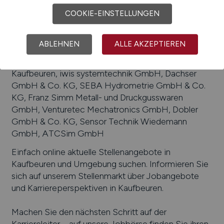
Logistik
COOKIE-EINSTELLUNGEN
Beliebte Arbeitgeber in
Kaufbeuren
, die
attraktive Jobangebote bieten
:
Feix Druckguss
ABLEHNEN
ALLE AKZEPTIEREN
GmbH & Co. KG, Leukert GmbH, Hawe Hydraulik
SE, Löttechnik Burkhard GmbH & Co. KG, Klinikum
Kaufbeuren, iwis systemtechnik GmbH, Dachser
GmbH & Co. KG, SEBA Hydrometrie GmbH & Co.
KG, Franz Simm Metall- und Druckgusswaren
GmbH, Venturetec Mechatronics GmbH, Dobler
GmbH & Co. KG, Sensor Technik Wiedemann
GmbH, ATCSim GmbH
Einfach online aktuelle Stellenangebote in
Kaufbeuren
und Umgebung suchen. Informieren Sie
sich auf unserem Stellenmarkt über Jobangebote
und Karriereperspektiven in
Kaufbeuren
.
Machen Sie den nächsten Schritt auf der
Karriereleiter – auf unsere Jobbörse finden Sie ihren