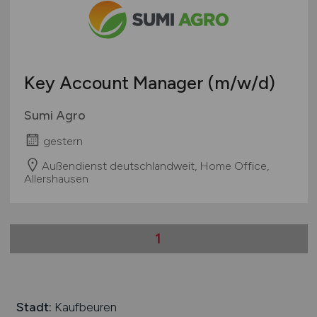
Teleshopping
Schweiz
Teppiche / Heimtextilien
Europa
Textil / Schuhe / Lederwaren
International
Tierhandlung / Zoohandlung
Key Account Manager
(m/w/d)
Uhren / Schmuck
Verkaufsstand / Wochenmarkt / Mobiler Verkauf
Sumi Agro
Versandhandel
gestern
Sonstige
Außendienst deutschlandweit, Home Office,
Allershausen
1
Stadt:
Kaufbeuren