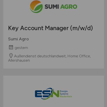
Teleshopping
Schweiz
Teppiche / Heimtextilien
Europa
Textil / Schuhe / Lederwaren
International
Tierhandlung / Zoohandlung
Key Account Manager
(m/w/d)
Uhren / Schmuck
Verkaufsstand / Wochenmarkt / Mobiler Verkauf
Sumi Agro
Versandhandel
gestern
Sonstige
Außendienst deutschlandweit, Home Office,
Allershausen