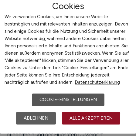
Cookies
Maag Germany GmbH
Wir verwenden Cookies, um Ihnen unsere Website
bestmöglich und mit relevanten Inhalten anzuzeigen. Davon
14.07.2026
sind einige Cookies für die Nutzung und Sicherheit unserer
Xanten
Website notwendig, während andere Cookies dabei helfen,
Ihnen personalisierte Inhalte und Funktionen anzubieten. Sie
dienen außerdem anonymen Statistikzwecken. Wenn Sie auf
1
"Alle akzeptieren" klicken, stimmen Sie der Verwendung aller
Cookies zu. Unter dem Link "Cookie-Einstellungen" am Ende
jeder Seite können Sie Ihre Entscheidung jederzeit
nachträglich aufrufen und ändern.
Datenschutzerklärung
Stadt:
Kevelaer
COOKIE-EINSTELLUNGEN
Einwohner:
ca. 30.000
Verkehrsanbindungen:
Bahnhof Kevelaer,
ABLEHNEN
ALLE AKZEPTIEREN
Bundesstraße B 9, Bundesautobahn A 57 (E 31),
nächstgelegenen Flughäfen sind der Flughafen
Niederrhein und der Flughafen Düsseldorf