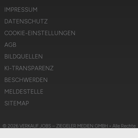
IMPRESSUM
DATENSCHUTZ
COOKIE-EINSTELLUNGEN
AGB
BILDQUELLEN
KI-TRANSPARENZ
BESCHWERDEN
MELDESTELLE
SITEMAP
© 2026 VERKAUF.JOBS – ZIEGELER MEDIEN GMBH • Alle Rechte
vorbehalten.