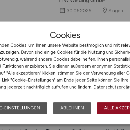
ITW Welding GmbH
30.06.2026
Singen
Cookies
1
nden Cookies, um Ihnen unsere Website bestmöglich und mit rele
nzuzeigen. Davon sind einige Cookies für die Nutzung und Sicherh
otwendig, während andere Cookies dabei helfen, Ihnen personalisi
nd Funktionen anzubieten. Sie dienen außerdem anonymen Statisti
t:
Konstanz
uf "Alle akzeptieren" klicken, stimmen Sie der Verwendung aller C
ohner:
ca. 88.000
Link "Cookie-Einstellungen" am Ende jeder Seite können Sie Ihre
ehrsanbindungen:
Verkehrslandeplatz Konstanz, nächster Passa
ng jederzeit nachträglich aufrufen und ändern.
Datenschutzerklä
richshafen, Bundesstraße B 33, Bundesautobahnen A 81 und A
iten in der Nähe von
Konstanz
:
Gottlieben Tägerwilen (CH), A
E-EINSTELLUNGEN
ABLEHNEN
ALLE AKZEP
zlingen, Baden-Württemberg
ersitäten/Hochschulen:
Wirtschaft und Gestaltung, Hochschul