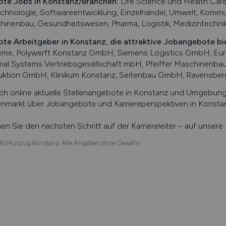
bte Jobs in
Konstanz
/Branchen
:
Life Science und Health Care,
chnologie, Softwareentwicklung, Einzelhandel, Umwelt, Kommu
inenbau, Gesundheitswesen, Pharma, Logistik, Medizintechni
bte Arbeitgeber in
Konstanz
, die attraktive Jobangebote bi
eme, Polywerft Konstanz GmbH, Siemens Logistics GmbH, E
mal Systems Vertriebsgesellschaft mbH, Pfeiffer Maschinenb
uktion GmbH, Klinikum Konstanz, Seitenbau GmbH, Ravensber
ch online aktuelle Stellenangebote in
Konstanz
und Umgebung s
enmarkt über Jobangebote und Karriereperspektiven in
Konsta
n Sie den nächsten Schritt auf der Karriereleiter – auf unser
fo/Auszug Konstanz. Alle Angaben ohne Gewähr.