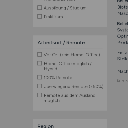
Belie
Biote
Ausbildung / Studium
Masch
Praktikum
Belie
Syst
Opti
Arbeitsort / Remote
Prod
Einfa
Vor Ort (kein Home-Office)
Stell
Home-Office möglich /
Hybrid
Mache
100% Remote
Kurzin
Überwiegend Remote (>50%)
Remote aus dem Ausland
möglich
Region