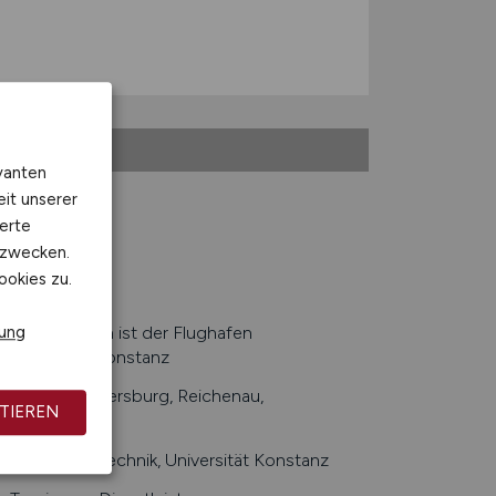
vanten
eit unserer
erte
kzwecken.
ookies zu.
gierflughafen ist der Flughafen
rung
 7, Bahnhof Konstanz
llensbach, Meersburg, Reichenau,
TIEREN
e Konstanz Technik, Universität Konstanz