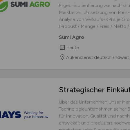
Ergebnisorientierung zur nachhal
Marktanteil; Umsetzung von Preis-
Analyse von Verkaufs-KPI´s je Gro
(Produkt / Menge / Preis / Netto / F
Sumi Agro
heute
Außendienst deutschlandweit,
Strategischer Einkäu
Über das Unternehmen Unser Mand
Technologieunternehmen seiner Br
für Innovation, Qualität und nac
entwickelt und produziert hochwe
mechatronische Systeme für ansp