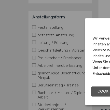
Anstellungsform
Festanstellung
befristete Anstellung
Wir verwe
Leitung / Führung
Inhalten a
Website n
Geschäftsleitung / Vorstand
Inhalte u
Stad
Projektarbeit / Freelancer
Wenn Sie a
Einw
Arbeitnehmerüberlassung
Unter dem 
geringfügige Beschäftigung /
Verk
Entscheidu
Minijob
Fried
Berufseinstieg / Trainee
Arbe
COOKI
Bachelor-/ Master-/ Diplom-
Kreu
Arbeit
Univ
Studentenjobs /
Werkstudenten