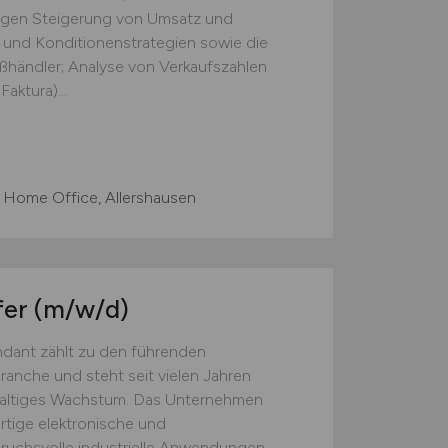
tigen Steigerung von Umsatz und
 und Konditionenstrategien sowie die
ßhändler; Analyse von Verkaufszahlen
aktura)...
 Home Office, Allershausen
fer
(m/w/d)
ant zählt zu den führenden
anche und steht seit vielen Jahren
hhaltiges Wachstum. Das Unternehmen
rtige elektronische und
ruchsvolle industrielle Anwendungen