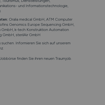
 Tourismus, Dienstleistungen,
nikations- und Informationstechnologie,
k
eten
:
Oralia medical GmbH, ATM Computer
urofins Genomics Europe Sequencing GmbH,
au GmbH, k-tech Konstruktion Automation
g GmbH, sterilAir GmbH
uchen. Informieren Sie sich auf unserem
nz
.
e Jobbörse finden Sie ihren neuen Traumjob.