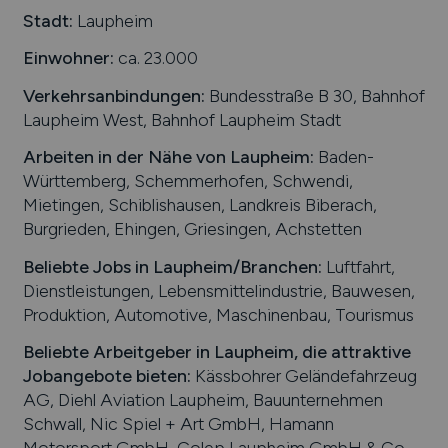
Stadt:
Laupheim
Einwohner:
ca. 23.000
Verkehrsanbindungen:
Bundesstraße B 30, Bahnhof
Laupheim West, Bahnhof Laupheim Stadt
Arbeiten in der Nähe von
Laupheim
:
Baden-
Württemberg, Schemmerhofen, Schwendi,
Mietingen, Schiblishausen, Landkreis Biberach,
Burgrieden, Ehingen, Griesingen, Achstetten
Beliebte Jobs in
Laupheim
/Branchen
:
Luftfahrt,
Dienstleistungen, Lebensmittelindustrie, Bauwesen,
Produktion, Automotive, Maschinenbau, Tourismus
Beliebte Arbeitgeber in
Laupheim
, die attraktive
Jobangebote bieten
:
Kässbohrer Geländefahrzeug
AG, Diehl Aviation Laupheim, Bauunternehmen
Schwall, Nic Spiel + Art GmbH, Hamann
Motorsport GmbH, Colep Laupheim GmbH & Co.