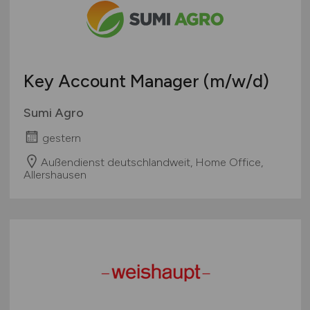
Teleshopping
Schweiz
Teppiche / Heimtextilien
Europa
Textil / Schuhe / Lederwaren
International
Tierhandlung / Zoohandlung
Key Account Manager
(m/w/d)
Uhren / Schmuck
Verkaufsstand / Wochenmarkt / Mobiler Verkauf
Sumi Agro
Versandhandel
gestern
Sonstige
Außendienst deutschlandweit, Home Office,
Allershausen