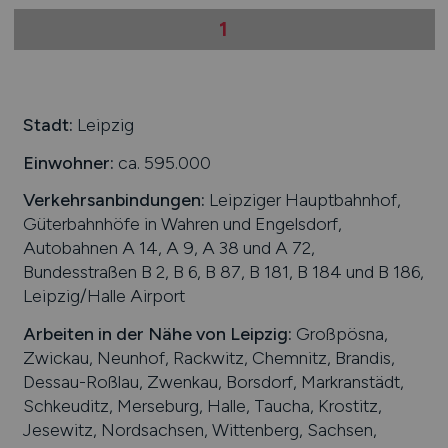
1
Stadt:
Leipzig
Einwohner:
ca. 595.000
Verkehrsanbindungen:
Leipziger Hauptbahnhof,
Güterbahnhöfe in Wahren und Engelsdorf,
Autobahnen A 14, A 9, A 38 und A 72,
Bundesstraßen B 2, B 6, B 87, B 181, B 184 und B 186,
Leipzig/Halle Airport
Arbeiten in der Nähe von
Leipzig
:
Großpösna,
Zwickau, Neunhof, Rackwitz, Chemnitz, Brandis,
Dessau-Roßlau, Zwenkau, Borsdorf, Markranstädt,
Schkeuditz, Merseburg, Halle, Taucha, Krostitz,
Jesewitz, Nordsachsen, Wittenberg, Sachsen,