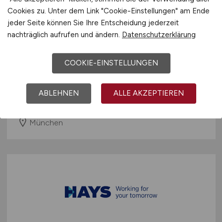
Cookies zu. Unter dem Link "Cookie-Einstellungen" am Ende
jeder Seite können Sie Ihre Entscheidung jederzeit
nachträglich aufrufen und ändern.
Datenschutzerklärung
Sales Consultant Rail
(m/w/d)
COOKIE-EINSTELLUNGEN
Hays
ABLEHNEN
ALLE AKZEPTIEREN
22.06.2026
München