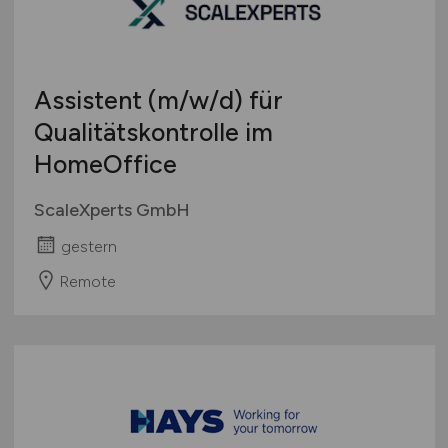
Spielwaren
Österreich
Teleshopping
Schweiz
Teppiche / Heimtextilien
Europa
Textil / Schuhe / Lederwaren
Assistent
(m/w/d)
für
International
Tierhandlung / Zoohandlung
Qualitätskontrolle im
Uhren / Schmuck
HomeOffice
Verkaufsstand / Wochenmarkt / Mobiler Verkauf
ScaleXperts GmbH
Versandhandel
Sonstige
gestern
Remote