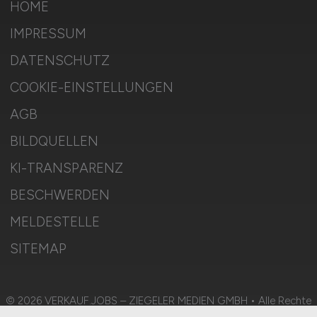
HOME
IMPRESSUM
DATENSCHUTZ
COOKIE-EINSTELLUNGEN
AGB
BILDQUELLEN
KI-TRANSPARENZ
BESCHWERDEN
MELDESTELLE
SITEMAP
© 2026 VERKAUF.JOBS – ZIEGELER MEDIEN GMBH • Alle Rechte
vorbehalten.