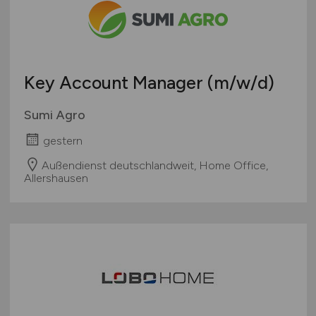
Teleshopping
Schweiz
Teppiche / Heimtextilien
Europa
Textil / Schuhe / Lederwaren
International
Tierhandlung / Zoohandlung
Key Account Manager
(m/w/d)
Uhren / Schmuck
Verkaufsstand / Wochenmarkt / Mobiler Verkauf
Sumi Agro
Versandhandel
gestern
Sonstige
Außendienst deutschlandweit, Home Office,
Allershausen