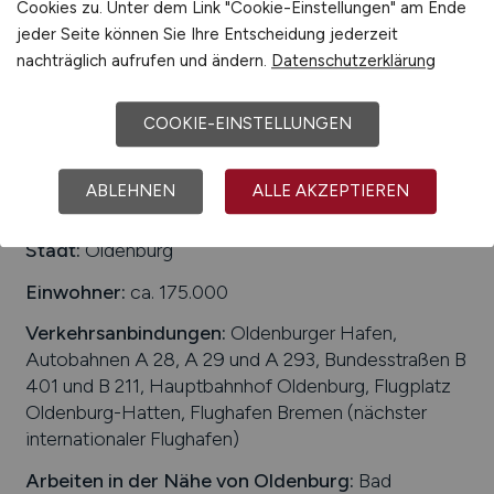
Cookies zu. Unter dem Link "Cookie-Einstellungen" am Ende
22.02.2026
jeder Seite können Sie Ihre Entscheidung jederzeit
Deutschlandweit
nachträglich aufrufen und ändern.
Datenschutzerklärung
COOKIE-EINSTELLUNGEN
1
ABLEHNEN
ALLE AKZEPTIEREN
Stadt:
Oldenburg
Einwohner:
ca. 175.000
Verkehrsanbindungen:
Oldenburger Hafen,
Autobahnen A 28, A 29 und A 293, Bundesstraßen B
401 und B 211, Hauptbahnhof Oldenburg, Flugplatz
Oldenburg-Hatten, Flughafen Bremen (nächster
internationaler Flughafen)
Arbeiten in der Nähe von
Oldenburg
:
Bad