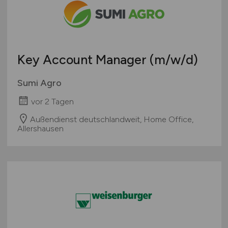
Teleshopping
Schweiz
Teppiche / Heimtextilien
Europa
Textil / Schuhe / Lederwaren
International
Tierhandlung / Zoohandlung
Key Account Manager
(m/w/d)
Uhren / Schmuck
Verkaufsstand / Wochenmarkt / Mobiler Verkauf
Sumi Agro
Versandhandel
vor 2 Tagen
Sonstige
Außendienst deutschlandweit, Home Office,
Allershausen