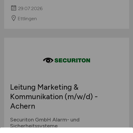
29.07.2026
Ettlingen
Leitung Marketing &
Kommunikation
(m/w/d)
-
Achern
Securiton GmbH Alarm- und
Sicherheitssysteme