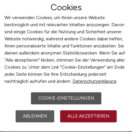
29.07.2026
Cookies
Achern
Wir verwenden Cookies, um Ihnen unsere Website
bestmöglich und mit relevanten Inhalten anzuzeigen. Davon
sind einige Cookies für die Nutzung und Sicherheit unserer
Website notwendig, während andere Cookies dabei helfen,
Ihnen personalisierte Inhalte und Funktionen anzubieten. Sie
dienen außerdem anonymen Statistikzwecken. Wenn Sie auf
"Alle akzeptieren" klicken, stimmen Sie der Verwendung aller
Cookies zu. Unter dem Link "Cookie-Einstellungen" am Ende
jeder Seite können Sie Ihre Entscheidung jederzeit
Projektmanager
nachträglich aufrufen und ändern.
Datenschutzerklärung
Auftragsmanagement & After
COOKIE-EINSTELLUNGEN
Sales
(m/w/d)
Hays
ABLEHNEN
ALLE AKZEPTIEREN
18.07.2026