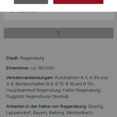
05.04.2026
Regenstauf
1
Stadt:
Regensburg
Einwohner:
ca. 160.000
Verkehrsanbindungen:
Autobahnen A 3, A 93 und
A 9, Bundesstraßen B 8, B 15, B 16 und B 15n,
Hauptbahnhof Regensburg, Hafen Regensburg,
Flugplatz Regensburg-Oberhub
Arbeiten in der Nähe von
Regensburg
:
Sinzing,
Lappersdorf, Bayern, Barbing, Wenzenbach,