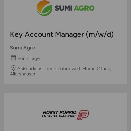
Teleshopping
Schweiz
Teppiche / Heimtextilien
Europa
Textil / Schuhe / Lederwaren
International
Tierhandlung / Zoohandlung
Key Account Manager
(m/w/d)
Uhren / Schmuck
Verkaufsstand / Wochenmarkt / Mobiler Verkauf
Sumi Agro
Versandhandel
vor 2 Tagen
Sonstige
Außendienst deutschlandweit, Home Office,
Allershausen