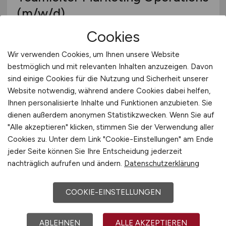
(m/w/d)
Cookies
Hays
06.04.2026
Wir verwenden Cookies, um Ihnen unsere Website
bestmöglich und mit relevanten Inhalten anzuzeigen. Davon
Regensburg
sind einige Cookies für die Nutzung und Sicherheit unserer
Website notwendig, während andere Cookies dabei helfen,
Ihnen personalisierte Inhalte und Funktionen anzubieten. Sie
dienen außerdem anonymen Statistikzwecken. Wenn Sie auf
"Alle akzeptieren" klicken, stimmen Sie der Verwendung aller
Cookies zu. Unter dem Link "Cookie-Einstellungen" am Ende
jeder Seite können Sie Ihre Entscheidung jederzeit
nachträglich aufrufen und ändern.
Datenschutzerklärung
Leiter Retail Marketing
(m/w/d)
COOKIE-EINSTELLUNGEN
Hays
ABLEHNEN
ALLE AKZEPTIEREN