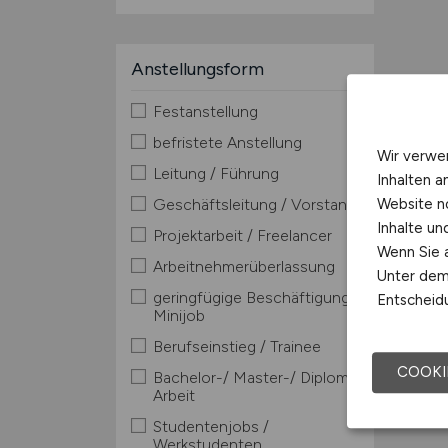
Anstellungsform
Festanstellung
befristete Anstellung
Wir verwe
Leitung / Führung
Inhalten a
Website n
Geschäftsleitung / Vorstand
Inhalte u
Projektarbeit / Freelancer
Wenn Sie a
Arbeitnehmerüberlassung
Unter dem 
geringfügige Beschäftigung /
Entscheidu
Minijob
Berufseinstieg / Trainee
COOKI
Bachelor-/ Master-/ Diplom-
Arbeit
Studentenjobs /
Werkstudenten