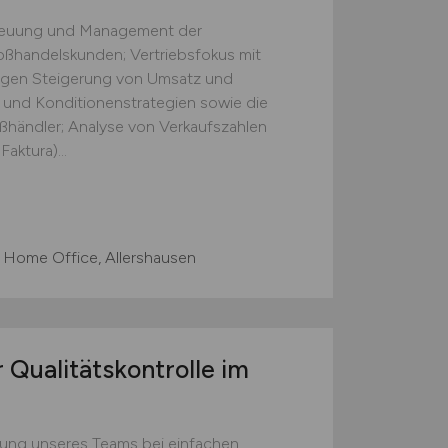
treuung und Management der
ßhandelskunden; Vertriebsfokus mit
tigen Steigerung von Umsatz und
 und Konditionenstrategien sowie die
ßhändler; Analyse von Verkaufszahlen
aktura)...
 Home Office, Allershausen
 Qualitätskontrolle im
zung unseres Teams bei einfachen