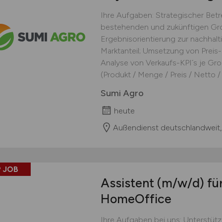
Ihre Aufgaben: Strategischer Be
bestehenden und zukünftigen Gro
Ergebnisorientierung zur nachhal
Marktanteil; Umsetzung von Preis-
Analyse von Verkaufs-KPI´s je Gro
(Produkt / Menge / Preis / Netto / F
Sumi Agro
heute
Außendienst deutschlandweit,
 JOB
Assistent
(m/w/d)
für
HomeOffice
Ihre Aufgaben bei uns: Unterstüt