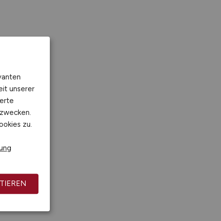
vanten
eit unserer
erte
kzwecken.
ookies zu.
rung
TIEREN