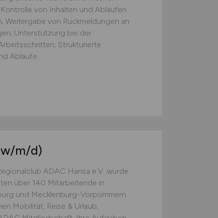
 Kontrolle von Inhalten und Abläufen
ten; Weitergabe von Rückmeldungen an
gen; Unterstützung bei der
beitsschritten; Strukturierte
d Abläufe...
(w/m/d)
Regionalclub ADAC Hansa e.V. wurde
iten über 140 Mitarbeitende in
mburg und Mecklenburg-Vorpommern.
n Mobilität, Reise & Urlaub,
 ADAC Mitgliedschaft. Ihre Aufgaben