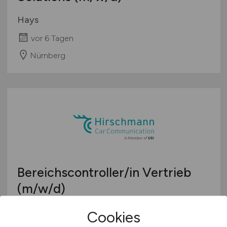
Hays
vor 6 Tagen
Nürnberg
Bereichscontroller/in Vertrieb
(m/w/d)
Hirschmann Car Communication GmbH
Cookies