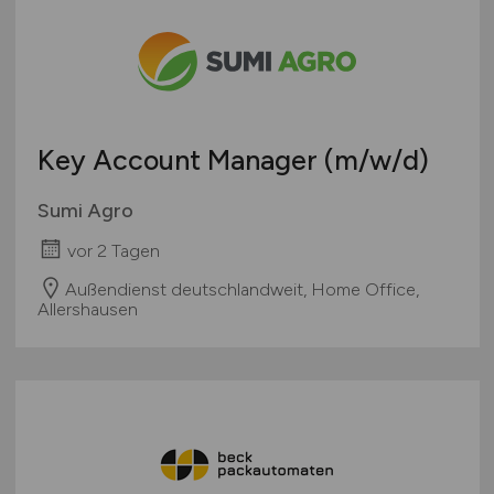
Spielwaren
Österreich
Teleshopping
Schweiz
Teppiche / Heimtextilien
Europa
Textil / Schuhe / Lederwaren
International
Tierhandlung / Zoohandlung
Key Account Manager
(m/w/d)
Uhren / Schmuck
Verkaufsstand / Wochenmarkt / Mobiler Verkauf
Sumi Agro
Versandhandel
vor 2 Tagen
Sonstige
Außendienst deutschlandweit, Home Office,
Allershausen