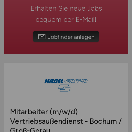
Spielwaren
Erhalten Sie neue Jobs
Österreich
Teleshopping
Schweiz
bequem per
E-Mail
!
Teppiche / Heimtextilien
Europa
Textil / Schuhe / Lederwaren
International
Tierhandlung / Zoohandlung
Jobfinder anlegen
Uhren / Schmuck
Verkaufsstand / Wochenmarkt / Mobiler Verkauf
Versandhandel
Sonstige
Mitarbeiter
(m/w/d)
Vertriebsaußendienst - Bochum /
Groß-Gerau