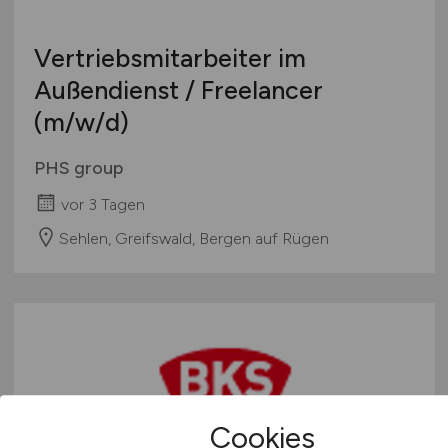
Vertriebsmitarbeiter im
Außendienst / Freelancer
(m/w/d)
PHS group
vor 3 Tagen
Sehlen, Greifswald, Bergen auf Rügen
Cookies