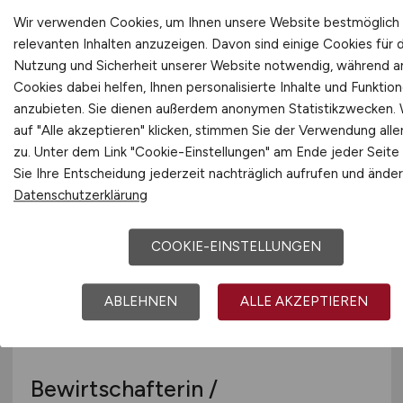
Verkaufsberater
(m/w/d)
Wir verwenden Cookies, um Ihnen unsere Website bestmöglich 
Elektronik im Außendienst
relevanten Inhalten anzuzeigen. Davon sind einige Cookies für 
Nutzung und Sicherheit unserer Website notwendig, während 
(Region Norddeutschland)
Cookies dabei helfen, Ihnen personalisierte Inhalte und Funktio
anzubieten. Sie dienen außerdem anonymen Statistikzwecken.
BKS GmbH
auf "Alle akzeptieren" klicken, stimmen Sie der Verwendung alle
vor 4 Tagen
zu. Unter dem Link "Cookie-Einstellungen" am Ende jeder Seite
Sie Ihre Entscheidung jederzeit nachträglich aufrufen und änder
Region Norddeutschland
Datenschutzerklärung
COOKIE-EINSTELLUNGEN
ABLEHNEN
ALLE AKZEPTIEREN
Bewirtschafterin /