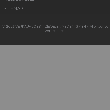
SITEMAP
© 2026 VERKAUF.JOBS – ZIEGELER MEDIEN GMBH • Alle Rechte
vorbehalten.